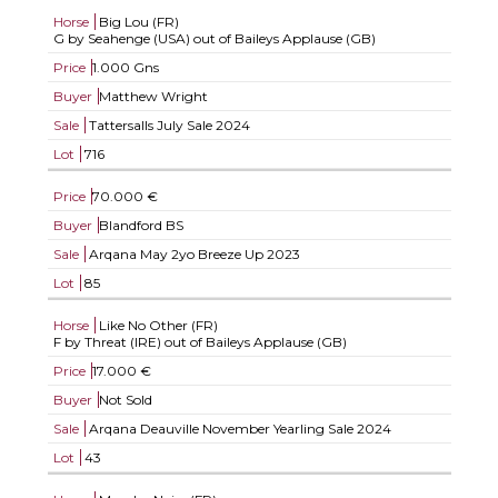
Horse
Big Lou (FR)
G by Seahenge (USA) out of Baileys Applause (GB)
Price
1.000 Gns
Buyer
Matthew Wright
Sale
Tattersalls July Sale 2024
Lot
716
Price
70.000 €
Buyer
Blandford BS
Sale
Arqana May 2yo Breeze Up 2023
Lot
85
Horse
Like No Other (FR)
F by Threat (IRE) out of Baileys Applause (GB)
Price
17.000 €
Buyer
Not Sold
Sale
Arqana Deauville November Yearling Sale 2024
Lot
43