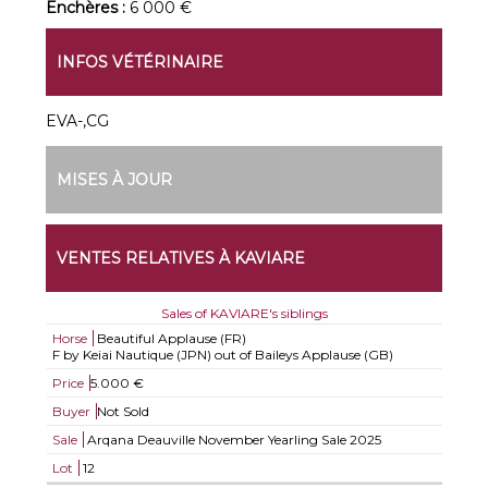
Enchères :
6 000 €
INFOS VÉTÉRINAIRE
EVA-,CG
MISES À JOUR
VENTES RELATIVES À KAVIARE
Sales of KAVIARE's siblings
Horse
Beautiful Applause (FR)
F by Keiai Nautique (JPN) out of Baileys Applause (GB)
Price
5.000 €
Buyer
Not Sold
Sale
Arqana Deauville November Yearling Sale 2025
Lot
12