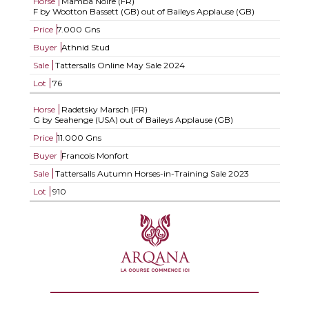
Horse
Mamba Noire (FR)
F by Wootton Bassett (GB) out of Baileys Applause (GB)
Price
7.000 Gns
Buyer
Athnid Stud
Sale
Tattersalls Online May Sale 2024
Lot
76
Horse
Radetsky Marsch (FR)
G by Seahenge (USA) out of Baileys Applause (GB)
Price
11.000 Gns
Buyer
Francois Monfort
Sale
Tattersalls Autumn Horses-in-Training Sale 2023
Lot
910