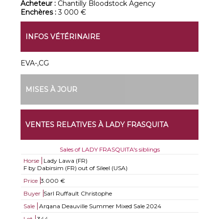
Acheteur :
Chantilly Bloodstock Agency
Enchères :
3 000 €
INFOS VÉTÉRINAIRE
EVA-,CG
MISES À JOUR
VENTES RELATIVES À LADY FRASQUITA
Sales of LADY FRASQUITA's siblings
Horse
Lady Lawa (FR)
F by Dabirsim (FR) out of Sileel (USA)
Price
3.000 €
Buyer
Sarl Ruffault Christophe
Sale
Arqana Deauville Summer Mixed Sale 2024
Lot
344