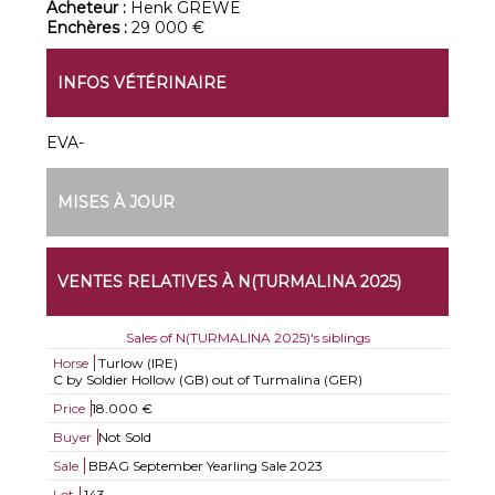
Acheteur :
Henk GREWE
Enchères :
29 000 €
INFOS VÉTÉRINAIRE
EVA-
MISES À JOUR
VENTES RELATIVES À N(TURMALINA 2025)
Sales of N(TURMALINA 2025)'s siblings
Horse
Turlow (IRE)
C by Soldier Hollow (GB) out of Turmalina (GER)
Price
18.000 €
Buyer
Not Sold
Sale
BBAG September Yearling Sale 2023
Lot
143