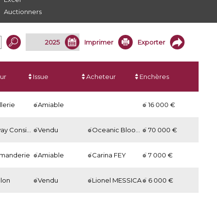
Auctionners
Imprimer
Exporter
ur
Issue
Acheteur
Enchères
lerie
Amiable
16 000 €
 Consignment
Vendu
Oceanic Bloodstock Inc
70 000 €
manderie
Amiable
Carina FEY
7 000 €
llon
Vendu
Lionel MESSICA
6 000 €