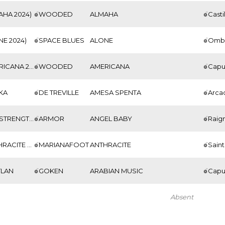
AHA 2024)
WOODED
ALMAHA
Casti
NE 2024)
SPACE BLUES
ALONE
Ombr
N(AMERICANA 2024)
WOODED
AMERICANA
Capu
KA
DE TREVILLE
AMESA SPENTA
Arcad
QUIET STRENGTH
ARMOR
ANGEL BABY
Raig
N(ANTHRACITE 2024)
MARIANAFOOT
ANTHRACITE
Saint
TLAN
GOKEN
ARABIAN MUSIC
Capu
Absent
Absent