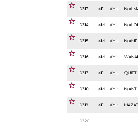
0313
F.
Yls
N(ALM
0314
M.
Yls
N(ALO
0315
M.
Yls
0316
M.
Yls
WANA
0317
F.
Yls
0318
M.
Yls
0319
F.
Yls
MAZA
0320
0321