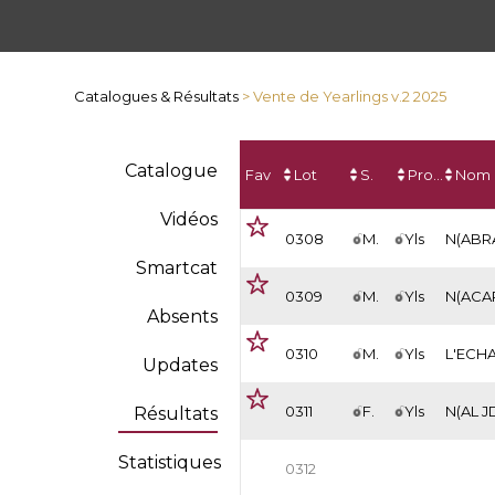
Catalogues & Résultats
> Vente de Yearlings v.2 2025
Catalogue
Fav
Lot
S.
Prod.
Nom
Vidéos
0308
M.
Yls
N(ABR
Smartcat
0309
M.
Yls
Absents
0310
M.
Yls
L'ECH
Updates
0311
F.
Yls
Résultats
Statistiques
0312