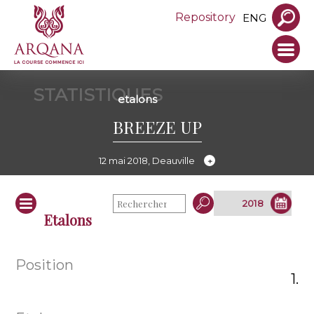
Repository
ENG
STATISTIQUES
etalons
BREEZE UP
12 mai 2018, Deauville
Etalons
1.