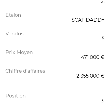
2.
SCAT DADDY
5
471 000 €
2 355 000 €
3.