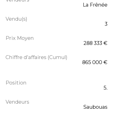
La Frênée
3
288 333 €
865 000 €
5.
Saubouas