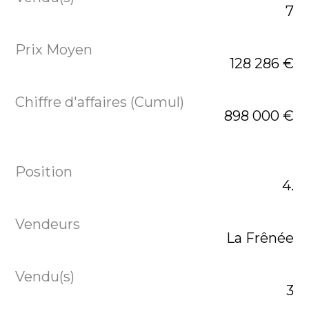
7
128 286 €
898 000 €
4.
La Frênée
3