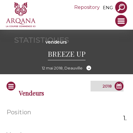
Repository
ENG
STATISTIQUES
vendeurs
BREEZE UP
12 mai 2018, Deauville
Vendeurs
1.