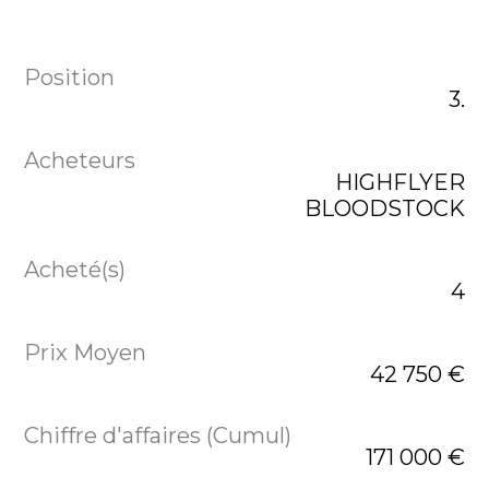
3.
HIGHFLYER
BLOODSTOCK
4
42 750 €
171 000 €