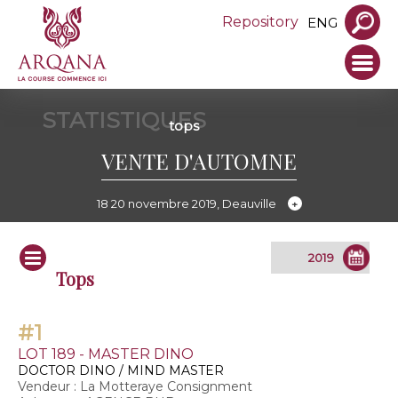
Repository
ENG
STATISTIQUES
tops
VENTE D'AUTOMNE
18 20 novembre 2019, Deauville
Tops
#1
LOT 189 - MASTER DINO
DOCTOR DINO / MIND MASTER
Vendeur : La Motteraye Consignment