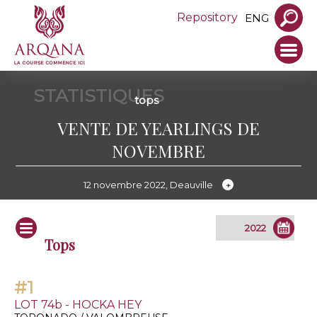
Repository
ENG
STATISTIQUES
tops
VENTE DE YEARLINGS DE
NOVEMBRE
12 novembre 2022, Deauville
Tops
#1
LOT 74b - HOCKA HEY