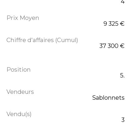
4
9 325 €
37 300 €
5.
Sablonnets
3