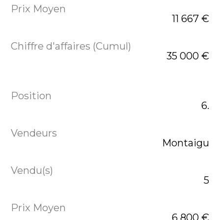
11 667 €
35 000 €
6.
Montaigu
5
6 800 €