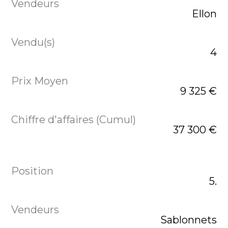
Ellon
4
9 325 €
37 300 €
5.
Sablonnets