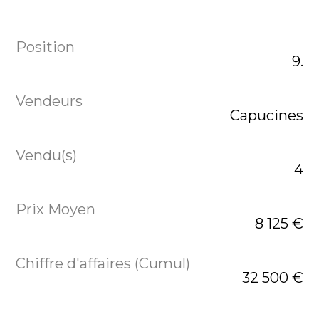
9.
Capucines
4
8 125 €
32 500 €