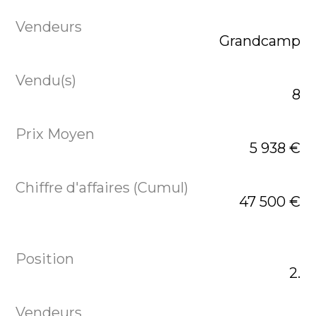
Grandcamp
8
5 938 €
47 500 €
2.