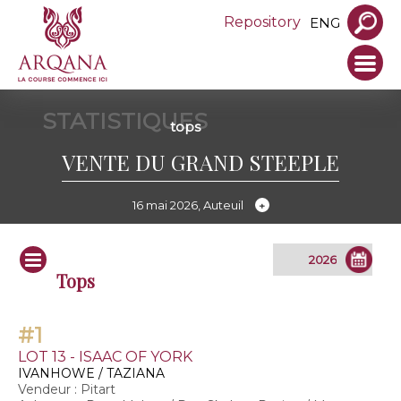
Repository
ENG
STATISTIQUES
tops
VENTE DU GRAND STEEPLE
16 mai 2026, Auteuil
Tops
#1
LOT 13 - ISAAC OF YORK
IVANHOWE / TAZIANA
Vendeur : Pitart