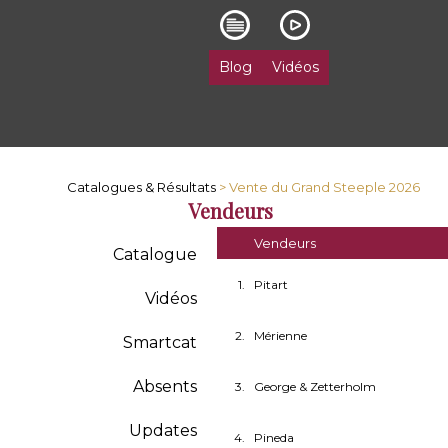
Blog
Vidéos
Catalogues & Résultats
> Vente du Grand Steeple 2026
Vendeurs
Vendeurs
Catalogue
1.
Pitart
Vidéos
2.
Mérienne
Smartcat
Absents
3.
George & Zetterholm
Updates
4.
Pineda