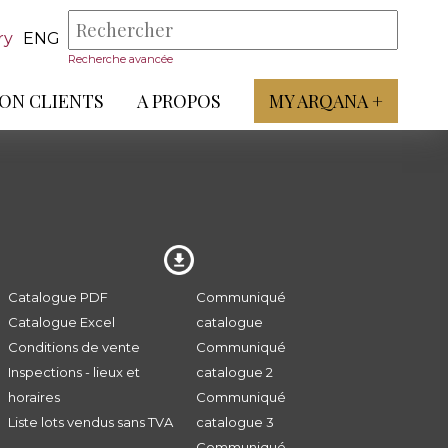
ry
ENG
Recherche avancée
ON CLIENTS
A PROPOS
MY ARQANA +
Catalogue PDF
Communiqué
Catalogue Excel
catalogue
Conditions de vente
Communiqué
Inspections - lieux et
catalogue 2
horaires
Communiqué
Liste lots vendus sans TVA
catalogue 3
Communiqué