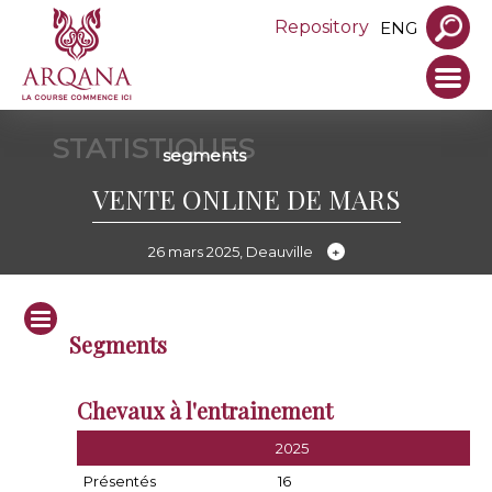
Repository
ENG
STATISTIQUES
segments
VENTE ONLINE DE MARS
26 mars 2025, Deauville
Segments
Chevaux à l'entrainement
2025
Présentés
16