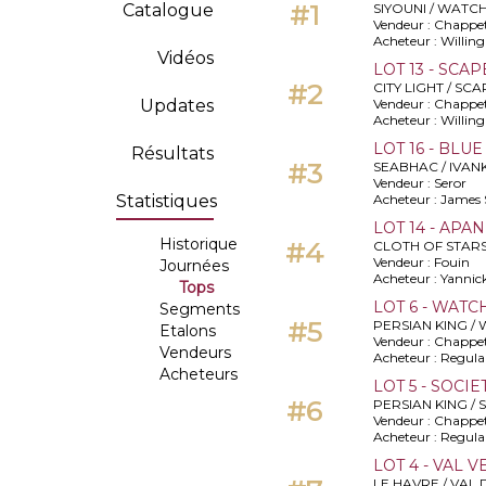
#1
Catalogue
SIYOUNI / WATC
Vendeur : Chappe
Acheteur : Willi
Vidéos
LOT 13 - SCAP
#2
CITY LIGHT / S
Updates
Vendeur : Chappe
Acheteur : Willi
LOT 16 - BLU
Résultats
#3
SEABHAC / IVAN
Vendeur : Seror
Statistiques
Acheteur : Jame
LOT 14 - APA
Historique
#4
CLOTH OF STARS
Vendeur : Fouin
Journées
Acheteur : Yannick
Tops
LOT 6 - WATC
Segments
#5
PERSIAN KING /
Etalons
Vendeur : Chappe
Vendeurs
Acheteur : Regu
Acheteurs
LOT 5 - SOCI
#6
PERSIAN KING / 
Vendeur : Chappe
Acheteur : Regu
LOT 4 - VAL V
LE HAVRE / VAL 