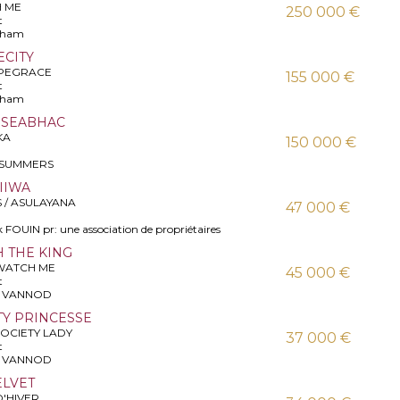
H ME
250 000 €
t
ngham
ECITY
CAPEGRACE
155 000 €
t
ngham
E SEABHAC
KA
150 000 €
s SUMMERS
NIIWA
 / ASULAYANA
47 000 €
 FOUIN pr: une association de propriétaires
H THE KING
 WATCH ME
45 000 €
t
la VANNOD
ETY PRINCESSE
SOCIETY LADY
37 000 €
t
la VANNOD
ELVET
D'HIVER