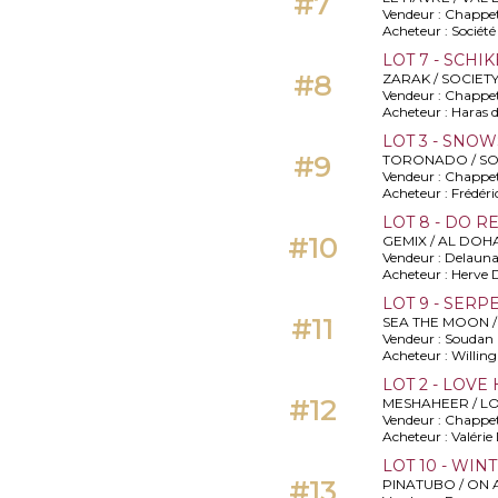
#7
Vendeur : Chappe
Acheteur : Sociét
LOT 7 - SCHI
#8
ZARAK / SOCIET
Vendeur : Chappe
Acheteur : Haras d
LOT 3 - SNO
#9
TORONADO / SO
Vendeur : Chappe
Acheteur : Frédé
LOT 8 - DO R
#10
GEMIX / AL DOH
Vendeur : Delaun
Acheteur : Herve
LOT 9 - SERP
#11
SEA THE MOON /
Vendeur : Soudan
Acheteur : Willi
LOT 2 - LOVE
#12
MESHAHEER / 
Vendeur : Chappe
Acheteur : Valéri
LOT 10 - WIN
#13
PINATUBO / ON