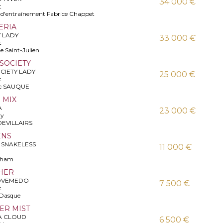
34 000 €
t
é d'entraînement Fabrice Chappet
KERIA
Y LADY
33 000 €
t
e Saint-Julien
WSOCIETY
CIETY LADY
25 000 €
t
ric SAUQUE
E MIX
A
23 000 €
ay
 DEVILLAIRS
ENS
 SNAKELESS
11 000 €
ngham
 HER
LOVEMEDO
7 500 €
t
e Dasque
TER MIST
 A CLOUD
6 500 €