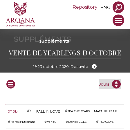
Repository
ENG
SUPPLÉMENTS
suppléments
VENTE DE YEARLINGS D'OCTOBRE
19 23 octobre 2020, Deauville
Lot
S.
Nom
Père
Mère
Vendeur
Issue
Acheteur
Enchères
0110b
FALL IN LOVE
F.
SEA THE STARS
MATAURI PEARL
Haras d'Etreham
Vendu
Daniel COLE
450 000 €