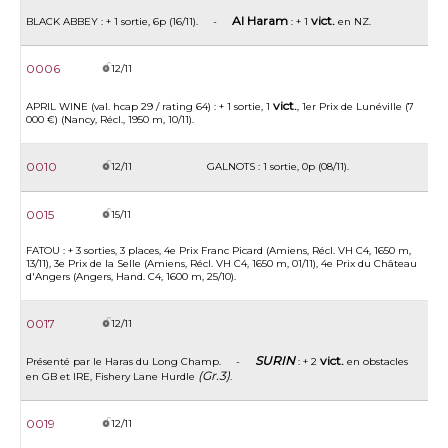
Al Haram
vict.
BLACK ABBEY : + 1 sortie, 6p (16/11). -
: + 1
en NZ.
0006
12/11
vict.
APRIL WINE (val. hcap 29 / rating 64) : + 1 sortie, 1
, 1er Prix de Lunéville (7
000 €) (Nancy, Récl., 1950 m, 10/11).
0010
12/11
GALNOTS : 1 sortie, 0p (08/11).
0015
15/11
FATOU : + 3 sorties, 3 places, 4e Prix Franc Picard (Amiens, Récl. VH C4, 1650 m,
13/11), 3e Prix de la Selle (Amiens, Récl. VH C4, 1650 m, 01/11), 4e Prix du Château
d'Angers (Angers, Hand. C4, 1600 m, 25/10).
0017
12/11
SURIN
vict.
Présenté par le Haras du Long Champ. -
: + 2
en obstacles
(Gr.3)
en GB et IRE, Fishery Lane Hurdle
.
0019
12/11