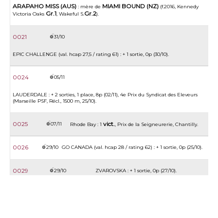
ARAPAHO MISS (AUS)
MIAMI BOUND (NZ)
: mère de
(f.2016, Kennedy
Gr.1
Gr.2
Victoria Oaks
, Wakeful S.
).
0021
31/10
EPIC CHALLENGE (val. hcap 27,5 / rating 61) : + 1 sortie, 0p (30/10).
0024
05/11
LAUDERDALE : + 2 sorties, 1 place, 8p (02/11), 4e Prix du Syndicat des Eleveurs
(Marseille PSF, Récl., 1500 m, 25/10).
0025
vict.
07/11
Rhode Bay : 1
, Prix de la Seigneurerie, Chantilly.
0026
29/10
GO CANADA (val. hcap 28 / rating 62) : + 1 sortie, 0p (25/10).
0029
29/10
ZVAROVSKA : + 1 sortie, 0p (27/10).
0032
18/11
LONGROY (val. hcap 19 / rating 42) : + 2 sorties, 0p (16/11), 5p (01/11).