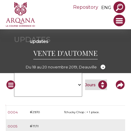
Repository
ENG
UPDATES
updates
VENTE D'AUTOMNE
Du 18 au 20 novembre 2019, Deauville
N°
Date
Update
0004
29/10
Tchucky Chop : + 1 place.
0005
17/11