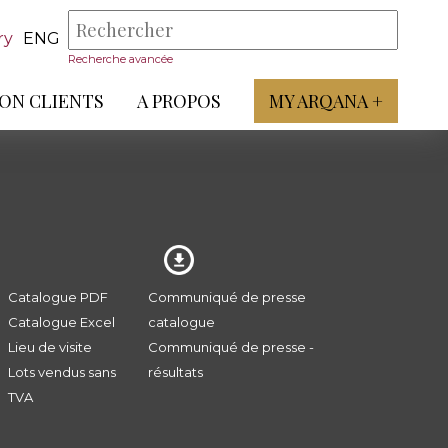
ry
ENG
Recherche avancée
ON CLIENTS
A PROPOS
MY ARQANA +
Catalogue PDF
Communiqué de presse
Catalogue Excel
catalogue
Lieu de visite
Communiqué de presse -
Lots vendus sans
résultats
TVA