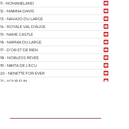
11 - NOMANELAND
12 - MAKINA DAVIS
13 - NAVAJO DU LARGE
14 - ROYALE VAL D'AUGE
15 - NAME CASTLE
16 - NARNIA DU LARGE
17 - D'OR ET DE RIEN
18 - NOBLESS REVEE
19 - NIKITA DE L'ECU
20 - NENETTE FOR EVER
21 - YOUR FUN
22 - NORTH SEA
23 - GAZELLE DU BRIZAIS
24 - NOEUD MARIN
25 - NARUTO DU MAZET
26 - NIKITA KARWIN
27 - KASKALE