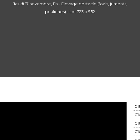
Jeudi 17 novembre, 11h - Elevage obstacle (foals, juments,
pouliches) - Lot 723 à 952
01
01
01
01