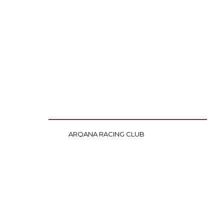
ARQANA RACING CLUB
ARQANA TROT
ARQANA ONLINE
Mentions légales
Politique de confidentialité
Cookies
ARQANA S.A.S - Opérateur de ventes volontaires aux enchères pu