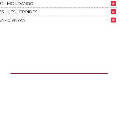
82 - MONDANGO
83 - ILES HEBRIDES
84 - CIVNYAN
85 - GALAXY
86 - MUON
87 - MARELIE
88 - APALAIN
89 - MODERN WORLD
90 - AUCTAVIA FIRST
91 - AL VELOCY
92 - BAIONA
NEWSLETTER
93 - SCHWYZ
94 - KARANKAWA
95 - DOCTOR VERA
96 - TWO DOOR SALOON
97 - ALBERT BRIDGE
Création & hébergement : Net-Conception.com
98 - VIOU