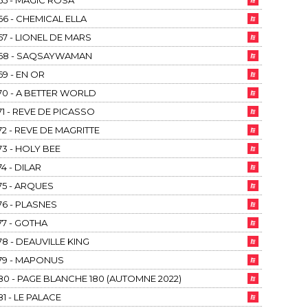
65 - MAGIC ROSA
66 - CHEMICAL ELLA
67 - LIONEL DE MARS
68 - SAQSAYWAMAN
69 - EN OR
70 - A BETTER WORLD
71 - REVE DE PICASSO
72 - REVE DE MAGRITTE
73 - HOLY BEE
74 - DILAR
75 - ARQUES
76 - PLASNES
77 - GOTHA
78 - DEAUVILLE KING
79 - MAPONUS
80 - PAGE BLANCHE 180 (AUTOMNE 2022)
81 - LE PALACE