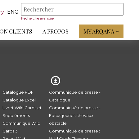
ry
ENG
Recherche avancée
ON CLIENTS
A PROPOS
MY ARQANA +
Catalogue PDF
Communiqué de presse -
Catalogue Excel
Catalogue
Livret Wild Cards et
Communiqué de presse -
Suppléments
Focus jeunes chevaux
Communiqué Wild
obstacle
Cards 3
Communiqué de presse :
Boxes Wild
Wild Cards Elevage