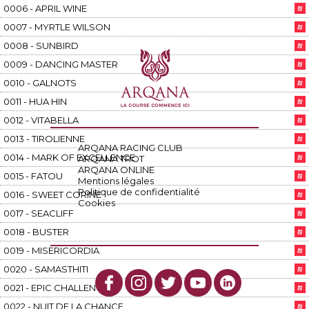
0006 - APRIL WINE
0007 - MYRTLE WILSON
0008 - SUNBIRD
0009 - DANCING MASTER
0010 - GALNOTS
0011 - HUA HIN
0012 - VITABELLA
0013 - TIROLIENNE
ARQANA RACING CLUB
0014 - MARK OF EXCELLENCE
ARQANA TROT
ARQANA ONLINE
0015 - FATOU
Mentions légales
Politique de confidentialité
0016 - SWEET CORINE
Cookies
0017 - SEACLIFF
0018 - BUSTER
0019 - MISERICORDIA
0020 - SAMASTHITI
0021 - EPIC CHALLENGE
0022 - NUIT DE LA CHANCE