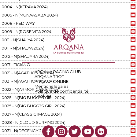
0004 - N(KERAVA 2024)
0005 - N(MUNAASABA 2024)
0008 - RED WAY
0009 - N(ROSE VITA 2024)
0011 - N(SHALYA 2024)
0011 - N(SHALYA 2024)
0012 - N(SHAUYRA 2024)
0017 - TICIANO
ARQANA RACING CLUB
0021 - N(AGATHONIA 2024)
ARQANA TROT
0021 - N(AGATHONIA 2024)
ARQANA ONLINE
Mentions légales
0022 - N(ARMORICAINE 2024)
Politique de confidentialité
Cookies
0025 - N(BIG BUGG?S GIRL 2024)
0025 - N(BIG BUGG?S GIRL 2024)
0027 - N(CLASSIC IMAGE 2024)
0028 - N(CLOUD SURFING 2024)
0031 - N(DECENCY 2024)