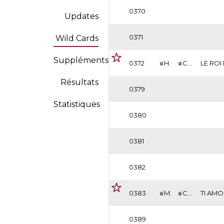
0370
Updates
0371
Wild Cards
Suppléments
0372
H.
CAE
LE ROI
Résultats
0379
Statistiques
0380
0381
0382
0383
M.
CAE
TI AMO
0389