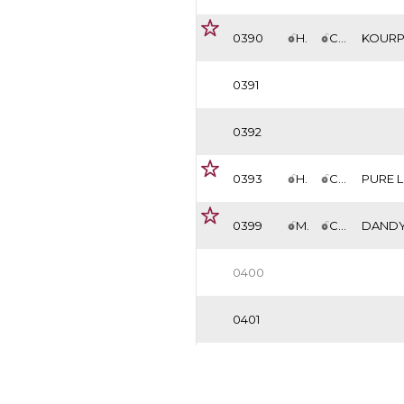
0390
H.
CAE
KOURP
0391
0392
0393
H.
CAE
PURE 
0399
M.
CAE
DANDY
0400
0401
0402