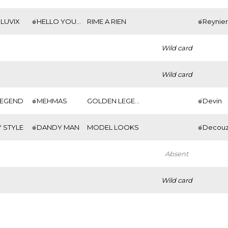
LUVIX
HELLO YOUMZAIN
RIME A RIEN
Reynie
Wild card
Wild card
LEGEND
MEHMAS
GOLDEN LEGEND
Devin
 STYLE
DANDY MAN
MODEL LOOKS
Decou
Absent
Wild card
Wild card