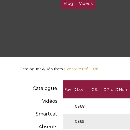
Blog
Vidéos
Catalogues & Résultats
> Vente d'Eté 2026
Catalogue
Fav
Lot
S.
Prod.
Nom
Vidéos
0368
Smartcat
0369
Absents