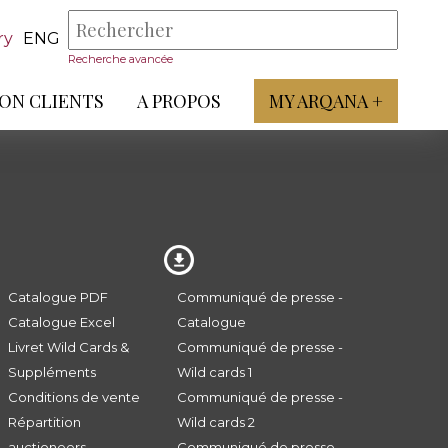
ry
ENG
Recherche avancée
ON CLIENTS
A PROPOS
MY ARQANA +
Catalogue PDF
Communiqué de presse -
Catalogue Excel
Catalogue
Livret Wild Cards &
Communiqué de presse -
Suppléments
Wild cards 1
Conditions de vente
Communiqué de presse -
Répartition
Wild cards 2
auctioneers
Communiqué de presse -