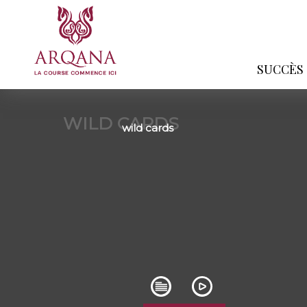
SUCCÈS
WILD CARDS
wild cards