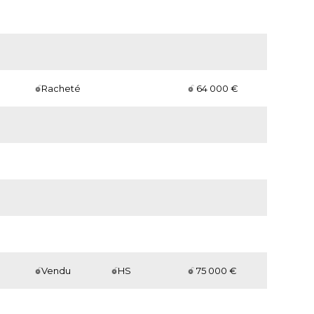
r
Racheté
64 000 €
Vendu
HS
75 000 €