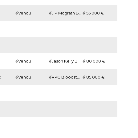
r
Vendu
J P Mcgrath Bloodstock / D. McCAIN
55 000 €
Vendu
Jason Kelly Bloodstock Limited
80 000 €
z
Vendu
RPG Bloodstock / Ian WILLIAMS
85 000 €