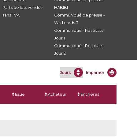
Parts de lots vendus
HABIBI
sans TVA
Communiqué de presse -
Wild cards 3
Communiqué - Résultats
Jour 1
Communiqué - Résultats
Jour 2
Imprimer
Issue
Acheteur
Enchères