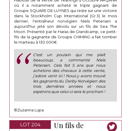
Habitué de la Vente de Yearlings d'Octobre ARQANA
où il a notamment acheté le triple gagnant de
Groupe SQUARE DE LUYNES qui reste sur une victoire
dans la Stockholm Cup International (Gr.3) le mois
dernier, l'entraîneur norvégien Niels Petersen a
aujourd'hui jeté son dévolu sur un fils de Sea The
Moon. Présenté par le Haras de Grandcamp, ce petit-
fils de la gagnante de Groupe CHIMING a fait tomber
le marteau à 130.000€.
C'est un poulain qui me plaît
beaucoup, a commenté Niels
Petersen. Cela fait 5 ans que nous
achetons des chevaux à cette vente,
j'adore venir ici ! Nous y avons trouvé
les gagnants du Derby Norvégien des
trois dernières années et nous
espérons que celui-ci sera le prochain !
©Zuzanna Lupa
Un fils de
LOT 204