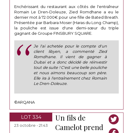
Enchérissant du restaurant aux côtés de l'entraîneur
Romain Le Dren-Doleuze, Zied Romdhane a eu le
dernier mot à 72.000€ pour une fille de Bated Breath.
Présentée par Barbara Moser (Haras du Long Champ),
la pouliche est issue d'une demi-sœur du triple
gagnant de Groupe FINSBURY SQUARE.
Je l'ai achetée pour le compte d'un
client libyen, a commenté Zied
Romdhane. Il vient de gagner à
Dubai et a donc décidé de réinvestir
tout de suite ! C'est une belle pouliche
et nous aimons beaucoup son père.
Elle ira à l'entraînement chez Romain
Le Dren-Doleuze.
©ARQANA
Un fils de
LOT 334
Camelot prend
23 octobre - 21:43