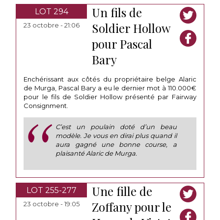
Un fils de
LOT 294
Soldier Hollow
23 octobre - 21:06
pour Pascal
Bary
Enchérissant aux côtés du propriétaire belge Alaric
de Murga, Pascal Bary a eu le dernier mot à 110.000€
pour le fils de Soldier Hollow présenté par Fairway
Consignment.
C’est un poulain doté d’un beau
modèle. Je vous en dirai plus quand il
aura gagné une bonne course,
a
plaisanté Alaric de Murga.
Une fille de
LOT 255-277
Zoffany pour le
23 octobre - 19:05