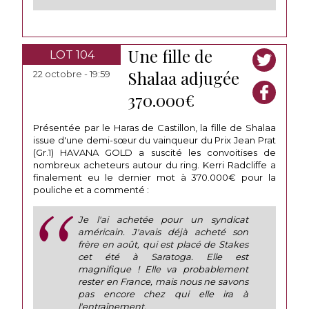
Une fille de
LOT 104
Shalaa adjugée
22 octobre - 19:59
370.000€
Présentée par le Haras de Castillon, la fille de Shalaa
issue d'une demi-sœur du vainqueur du Prix Jean Prat
(Gr.1) HAVANA GOLD a suscité les convoitises de
nombreux acheteurs autour du ring. Kerri Radcliffe a
finalement eu le dernier mot à 370.000€ pour la
pouliche et a commenté :
Je l'ai achetée pour un syndicat
américain. J'avais déjà acheté son
frère en août, qui est placé de Stakes
cet été à Saratoga. Elle est
magnifique ! Elle va probablement
rester en France, mais nous ne savons
pas encore chez qui elle ira à
l'entraînement.