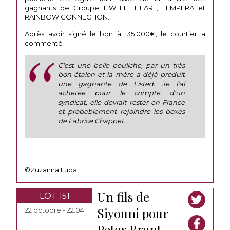
gagnants de Groupe 1 WHITE HEART, TEMPERA et
RAINBOW CONNECTION.
Après avoir signé le bon à 135.000€, le courtier a
commenté :
C'est une belle pouliche, par un très
bon étalon et la mère a déjà produit
une gagnante de Listed. Je l'ai
achetée pour le compte d'un
syndicat, elle devrait rester en France
et probablement rejoindre les boxes
de Fabrice Chappet.
©Zuzanna Lupa
Un fils de
LOT 151
Siyouni pour
22 octobre - 22:04
Peter Brant