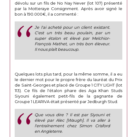
dévolu sur un fils de No Nay Never (lot 107) présenté
par la Motteraye Consignment. Après avoir signé le
bon à 190.000€, il a commenté :
Je l'ai acheté pour un client existant.
C'est un très beau poulain, par un
super étalon et élevé par Melchior-
François Mathet, un très bon éleveur.
Il nous plaît beaucoup.
Quelques lots plus tard, pour la même somme, il a eu
le dernier mot pour le propre frère du lauréat du Prix
de Saint-Georges et placé de Groupe 1 CITY LIGHT (lot
113). Ce fils de l'étalon phare des Aga Khan Studs
Siyouni également petit-fils de la gagnante de
Groupe 1 LEARIVA était présenté par Jedburgh Stud.
Que vous dire ? Il est par Siyouni et
élevé par Alec [Waugh]. Il va aller à
l'entraînement chez Simon Crisford
en Angleterre.