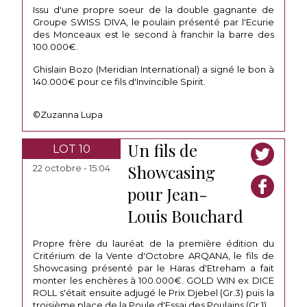
Issu d'une propre soeur de la double gagnante de
Groupe SWISS DIVA, le poulain présenté par l'Ecurie
des Monceaux est le second à franchir la barre des
100.000€.
Ghislain Bozo (Meridian International) a signé le bon à
140.000€ pour ce fils d'Invincible Spirit.
©Zuzanna Lupa
Un fils de
LOT 10
Showcasing
22 octobre - 15:04
pour Jean-
Louis Bouchard
Propre frère du lauréat de la première édition du
Critérium de la Vente d'Octobre ARQANA, le fils de
Showcasing présenté par le Haras d'Etreham a fait
monter les enchères à 100.000€. GOLD WIN ex DICE
ROLL s'était ensuite adjugé le Prix Djebel (Gr.3) puis la
troisième place de la Poule d'Essai des Poulains (Gr.1).