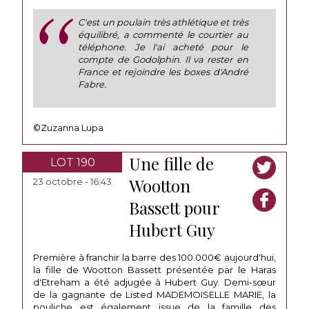
C'est un poulain très athlétique et très
équilibré, a commenté le courtier au
téléphone. Je l'ai acheté pour le
compte de Godolphin. Il va rester en
France et rejoindre les boxes d'André
Fabre.
©Zuzanna Lupa
Une fille de
LOT 190
Wootton
23 octobre - 16:43
Bassett pour
Hubert Guy
Première à franchir la barre des 100.000€ aujourd'hui,
la fille de Wootton Bassett présentée par le Haras
d'Etreham a été adjugée à Hubert Guy. Demi-sœur
de la gagnante de Listed MADEMOISELLE MARIE, la
pouliche est également issue de la famille des