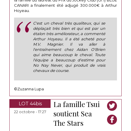
la famille du lauréat du Prix du Jockey Club (Gr.1) BLUE
CANARI a finalement été adjugé 300.000€ à Arthur
Hoyeau.
C'est un cheval très qualiteux, qui se
déplaçait très bien et qui est par un
étalon très améliorateur, a commenté
Arthur Hoyeau. Il a été acheté pour
M.V. Magnier. Il va aller à
l'entraînement chez Aidan O'Brien
qui aime beaucoup le cheval. Toute
l'équipe a beaucoup d'estime pour
No Nay Never, qui produit de vrais
chevaux de course.
©Zuzanna Lupa
La famille Tsui
LOT 44bis
soutient Sea
22 octobre - 17:27
The Stars