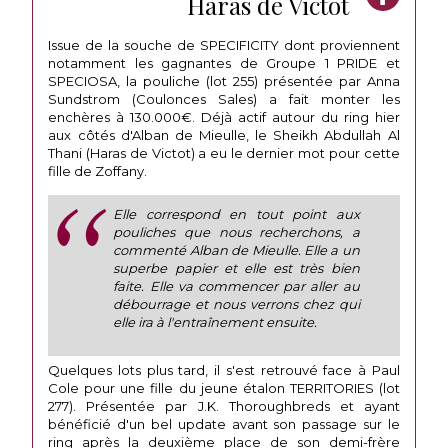
Haras de Victot
Issue de la souche de SPECIFICITY dont proviennent
notamment les gagnantes de Groupe 1 PRIDE et
SPECIOSA, la pouliche (lot 255) présentée par Anna
Sundstrom (Coulonces Sales) a fait monter les
enchères à 130.000€. Déjà actif autour du ring hier
aux côtés d'Alban de Mieulle, le Sheikh Abdullah Al
Thani (Haras de Victot) a eu le dernier mot pour cette
fille de Zoffany.
Elle correspond en tout point aux
pouliches que nous recherchons, a
commenté Alban de Mieulle. Elle a un
superbe papier et elle est très bien
faite. Elle va commencer par aller au
débourrage et nous verrons chez qui
elle ira à l'entraînement ensuite.
Quelques lots plus tard, il s'est retrouvé face à Paul
Cole pour une fille du jeune étalon TERRITORIES (lot
277). Présentée par J.K. Thoroughbreds et ayant
bénéficié d'un bel update avant son passage sur le
ring après la deuxième place de son demi-frère