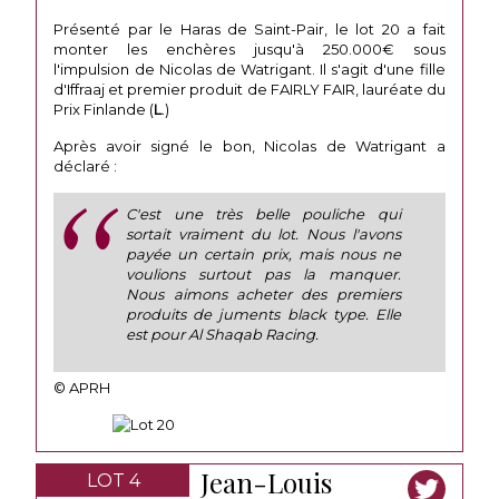
Présenté par le Haras de Saint-Pair, le lot 20 a fait
monter les enchères jusqu'à 250.000€ sous
l'impulsion de Nicolas de Watrigant. Il s'agit d'une fille
d'Iffraaj et premier produit de FAIRLY FAIR, lauréate du
Prix Finlande (
L
.)
Après avoir signé le bon, Nicolas de Watrigant a
déclaré :
C'est une très belle pouliche qui
sortait vraiment du lot. Nous l'avons
payée un certain prix, mais nous ne
voulions surtout pas la manquer.
Nous aimons acheter des premiers
produits de juments black type. Elle
est pour Al Shaqab Racing.
© APRH
Jean-Louis
LOT 4