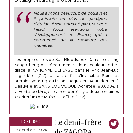
O'Callaghan qui a signé le bon d'achat.
Nous aimons beaucoup de poulain et
il présente en plus un pedigree
d'étalon. Il sera entraîné par Criquette
Head. Nous étendons notre
développement en France, qui a
commencé de la meilleure des
manières.
Les propriétaires de Sun Bloodstock Danielle et Ting
Kong Cheng ont récemment vu leurs couleurs briller
grâce à NATIONAL DEFENSE dans le Prix Jean-Luc
Lagardère (Gr.1), un autre fils d'Invincible Spirit et
premier yearling qu'ils ont acquis en Août dernier à
Deauville et SANS EQUIVOQUE. Achetée 180.000€ à
la Vente de l'Arc, elle a remporté il y a deux semaines
le Criterium de Maisons-Laffitte (Gr.2).
Le demi-frère
LOT 180
de ZAGORA
18 octobre - 19:24