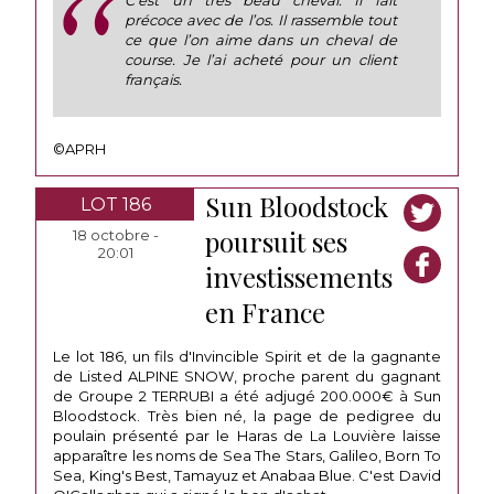
C’est un très beau cheval. Il fait
précoce avec de l’os. Il rassemble tout
ce que l’on aime dans un cheval de
course. Je l’ai acheté pour un client
français.
©APRH
Sun Bloodstock
LOT 186
poursuit ses
18 octobre -
20:01
investissements
en France
Le lot 186, un fils d'Invincible Spirit et de la gagnante
de Listed ALPINE SNOW, proche parent du gagnant
de Groupe 2 TERRUBI a été adjugé 200.000€ à Sun
Bloodstock. Très bien né, la page de pedigree du
poulain présenté par le Haras de La Louvière laisse
apparaître les noms de Sea The Stars, Galileo, Born To
Sea, King's Best, Tamayuz et Anabaa Blue. C'est David