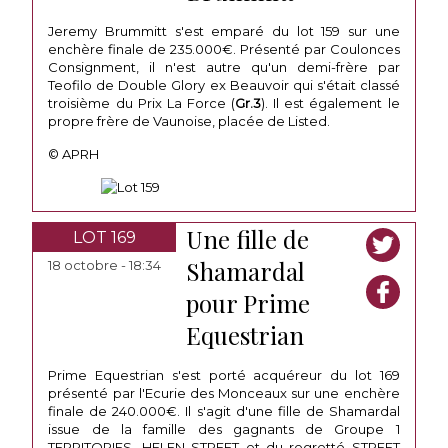
Jeremy Brummitt s'est emparé du lot 159 sur une
enchère finale de 235.000€. Présenté par Coulonces
Consignment, il n'est autre qu'un demi-frère par
Teofilo de Double Glory ex Beauvoir qui s'était classé
troisième du Prix La Force (
Gr.3
). Il est également le
propre frère de Vaunoise, placée de Listed.
© APRH
Une fille de
LOT 169
Shamardal
18 octobre - 18:34
pour Prime
Equestrian
Prime Equestrian s'est porté acquéreur du lot 169
présenté par l'Ecurie des Monceaux sur une enchère
finale de 240.000€. Il s'agit d'une fille de Shamardal
issue de la famille des gagnants de Groupe 1
TERRITORIES, HELEN STREET et du regretté STREET