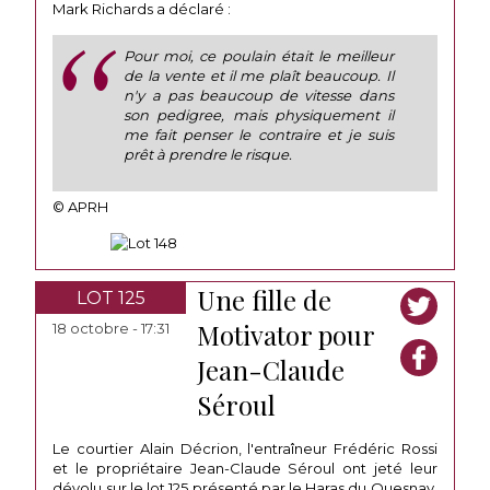
Mark Richards a déclaré :
Pour moi, ce poulain était le meilleur
de la vente et il me plaît beaucoup. Il
n'y a pas beaucoup de vitesse dans
son pedigree, mais physiquement il
me fait penser le contraire et je suis
prêt à prendre le risque.
© APRH
Une fille de
LOT 125
Motivator pour
18 octobre - 17:31
Jean-Claude
Séroul
Le courtier Alain Décrion, l'entraîneur Frédéric Rossi
et le propriétaire Jean-Claude Séroul ont jeté leur
dévolu sur le lot 125 présenté par le Haras du Quesnay.