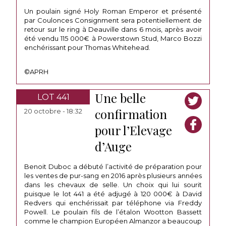
Un poulain signé Holy Roman Emperor et présenté
par Coulonces Consignment sera potentiellement de
retour sur le ring à Deauville dans 6 mois, après avoir
été vendu 115 000€ à Powerstown Stud, Marco Bozzi
enchérissant pour Thomas Whitehead.
©APRH
Une belle
LOT 441
confirmation
20 octobre - 18:32
pour l’Elevage
d’Auge
Benoit Duboc a débuté l’activité de préparation pour
les ventes de pur-sang en 2016 après plusieurs années
dans les chevaux de selle. Un choix qui lui sourit
puisque le lot 441 a été adjugé à 120 000€ à David
Redvers qui enchérissait par téléphone via Freddy
Powell. Le poulain fils de l’étalon Wootton Bassett
comme le champion Européen Almanzor a beaucoup