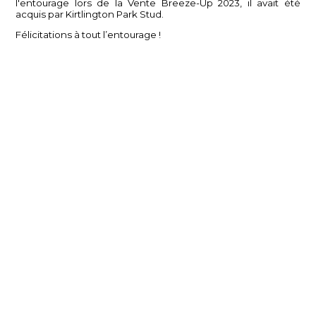
l'entourage lors de la Vente Breeze-Up 2023, il avait été
acquis par Kirtlington Park Stud.
Félicitations à tout l’entourage !