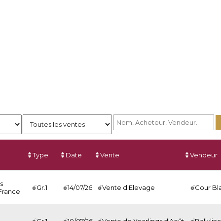
Type
Date
Vente
Vendeur
s
Gr.1
14/07/26
Vente d'Elevage
Cour Bl
France
Gr.1
10/07/26
Vente de Yearlings d'Août
Ballylin