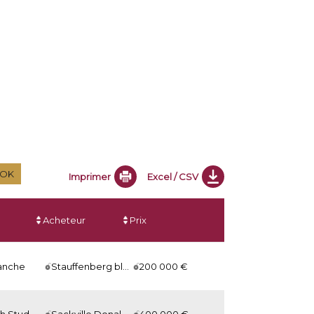
Imprimer
Excel / CSV
Acheteur
Prix
anche
Stauffenberg bloodstock
200 000 €
ch Stud
Sackville Donald for Juddmonte
400 000 €