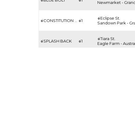
Newmarket - Grande 
Eclipse St.
CONSTITUTION RIVER
1
Sandown Park - Grande
Tiara St.
SPLASH BACK
1
Eagle Farm - Austra
Queen Anne St.
TEN BOB TONY
1
Ascot - Grande Br
Prix de Diane
DIAMOND NECKLACE
1
Chantilly - France
Prix du Jockey Cl
CONSTITUTION RIVER
1
Chantilly - France
Poule d'Essai des
DIAMOND NECKLACE
1
ParisLongchamp - 