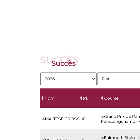
SUCCÈS
Succès
Nom
Pl.
Course
Grand Prix de Pari
MALTESE CROSS
1
ParisLongchamp - 
Falmouth Stakes
BLUE BOLT
1