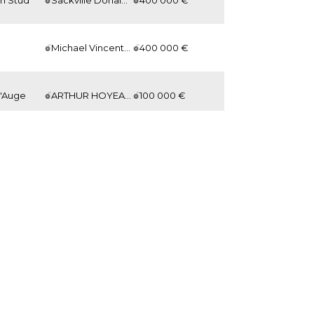
Michael Vincent MAGNIER
400 000 €
d'Auge
ARTHUR HOYEAU / JOHN FOOTE, Agent
100 000 €
ss Stables
Kirtlington Park Stud Limited
100 000 €
ux
Michael Vincent MAGNIER
1 700 000 €
Michael Vincent MAGNIER
400 000 €
ux
Michael Vincent MAGNIER
1 700 000 €