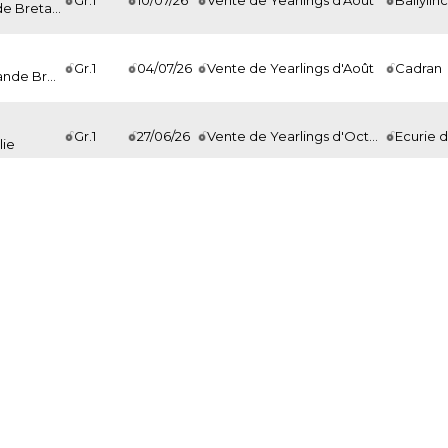
Bretagne
Gr.1
04/07/26
Vente de Yearlings d'Août
Cadran
 Bretagne
Gr.1
27/06/26
Vente de Yearlings d'Octobre
Ecurie 
lie
Gr.1
16/06/26
Breeze Up
Knockangla
etagne
Gr.1
14/06/26
Vente de Yearlings d'Août
Moncea
ub
Gr.1
31/05/26
Vente de Yearlings d'Août
Cadran
 Pouliches
Gr.1
10/05/26
Vente de Yearlings d'Août
Moncea
France