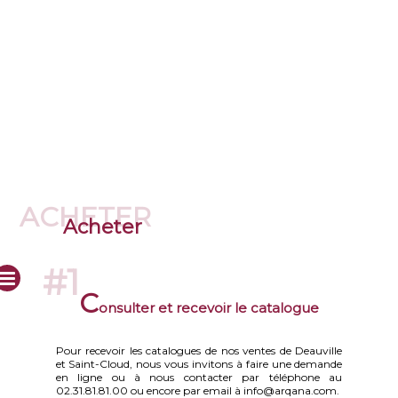
ACHETER
Acheter
#1
C
onsulter et recevoir le catalogue
Pour recevoir les catalogues de nos ventes de Deauville
et Saint-Cloud, nous vous invitons à faire une demande
en ligne ou à nous contacter par téléphone au
02.31.81.81.00 ou encore par email à info@arqana.com.