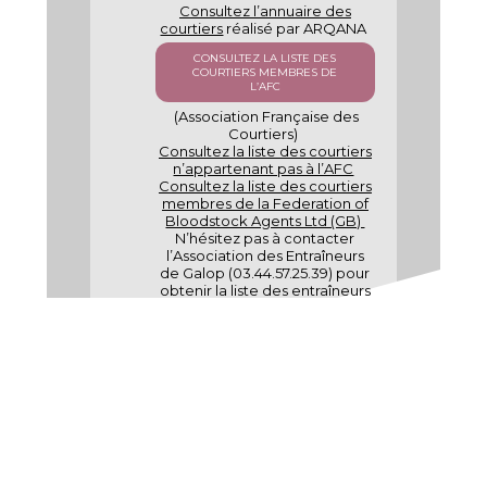
Consultez l’annuaire des
courtiers
réalisé par ARQANA
CONSULTEZ LA LISTE DES
COURTIERS MEMBRES DE
L’AFC
(Association Française des
Courtiers)
Consultez la liste des courtiers
n’appartenant pas à l’AFC
Consultez la liste des courtiers
membres de la Federation of
Bloodstock Agents Ltd (GB)
N’hésitez pas à contacter
l’Association des Entraîneurs
de Galop (03.44.57.25.39) pour
obtenir la liste des entraîneurs
ou à
consulter le panorama
des courses de galop 2013 de
France Galop
.
#4
M
odalité d’achat et frais sur le lieu de vente