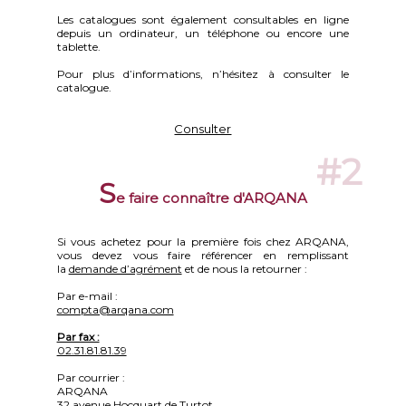
Les catalogues sont également consultables en ligne
depuis un ordinateur, un téléphone ou encore une
tablette.
Pour plus d’informations, n’hésitez à consulter le
catalogue.
Consulter
#2
S
e faire connaître d'ARQANA
Si vous achetez pour la première fois chez ARQANA,
vous devez vous faire référencer en remplissant
la
demande d’agrément
et de nous la retourner :
Par e-mail :
compta@arqana.com
Par fax :
02.31.81.81.39
Par courrier :
ARQANA
32 avenue Hocquart de Turtot