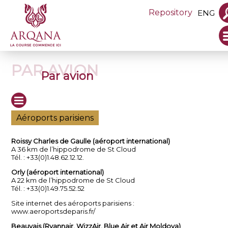
Repository
ENG
PAR AVION
Par avion
Aéroports parisiens
Roissy Charles de Gaulle (aéroport international)
A 36 km de l’hippodrome de St Cloud
Tél. : +33(0)1.48.62.12.12.
Orly (aéroport international)
A 22 km de l’hippodrome de St Cloud
Tél. : +33(0)1.49.75.52.52
Site internet des aéroports parisiens :
www.aeroportsdeparis.fr/
Beauvais (Ryannair, WizzAir, Blue Air et Air Moldova)