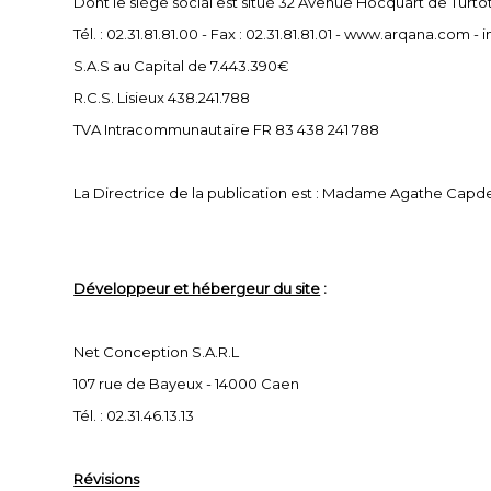
Dont le siège social est situé 32 Avenue Hocquart de Turto
Tél. : 02.31.81.81.00 - Fax : 02.31.81.81.01 - www.arqana.com
S.A.S au Capital de 7.443.390€
R.C.S. Lisieux 438.241.788
TVA Intracommunautaire FR 83 438 241 788
La Directrice de la publication est : Madame Agathe Cap
Développeur et hébergeur du site
:
Net Conception S.A.R.L
107 rue de Bayeux - 14000 Caen
Tél. : 02.31.46.13.13
Révisions