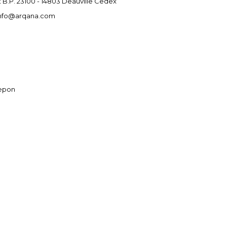
t B.P. 23100 - 14803 Deauville Cedex
 - info@arqana.com
depon