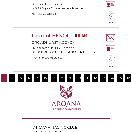
9 rue de la Maugerie
50230 Agon Coutainville - France
tel:+33675018388
...
Laurent BENOÎT
BROADHURST AGENCY
87 bis, avenue J-B Clément
92100 BOULOGNE-BILLANCOURT - France
+33 (0)6 03 79 07 00
...
1
2
3
4
5
6
7
8
9
10
11
12
13
14
15
16
ARQANA RACING CLUB
ARQANA TROT