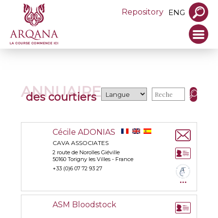
Repository
ENG
ANNUAIRE
des courtiers
Cécile ADONIAS
CAVA ASSOCIATES
2 route de Norolles Giéville
50160 Torigny les Villes - France
+33 (0)6 07 72 93 27
...
ASM Bloodstock