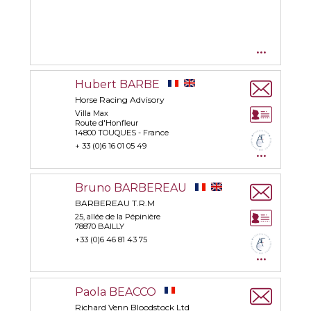
...
Hubert BARBE
Horse Racing Advisory
Villa Max
Route d'Honfleur
14800 TOUQUES - France
+ 33 (0)6 16 01 05 49
...
Bruno BARBEREAU
BARBEREAU T.R.M
25, allée de la Pépinière
78870 BAILLY
+33 (0)6 46 81 43 75
...
Paola BEACCO
Richard Venn Bloodstock Ltd